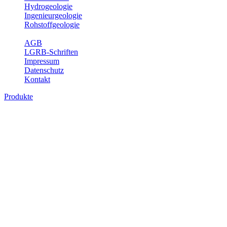
Hydrogeologie
Ingenieurgeologie
Rohstoffgeologie
Service
AGB
LGRB-Schriften
Impressum
Datenschutz
Kontakt
Produkte
Themenübergreifende Produkte
Fachübergreifende Themen und Produkte können mehr als einem
Fachbereich des LGRB zugeordnet werden. Sie sind hier
fachübergreifend zusammengestellt.
Bitte wählen Sie ein Produkt im gewünschten Format aus.
Fachübergreifende Projekte
Sonstiges