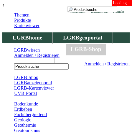
Loading ...
↑
Impressum
Datenschutz
Kontakt
Themen
Produkte
Kartenviewer
LGRBhome
LGRBgeoportal
LGRBbohrungen
LGRB-Shop
LGRBwissen
Anmelden / Registrieren
LGRBwissen
Anmelden / Registrieren
Registrierung
LGRB-Shop
LGRBanzeigeportal
LGRB-Kartenviewer
UVB-Portal
Produkte
Bodenkunde
Erdbeben
Fachübergreifend
Geologie
Geothermie
Geotourismus