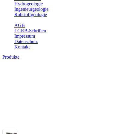
Hydrogeologie
Ingenieurgeologie
Rohstoffgeologie
Service
AGB
LGRB-Schriften
Impressum
Datenschutz
Kontakt
Produkte
Themenübergreifende Produkte
Fachübergreifende Themen und Produkte können mehr als einem Fach
Bitte wählen Sie ein Produkt im gewünschten Format aus.
Fachübergreifende Projekte
Sonstiges
Sonstige fachübergreifende Produkte