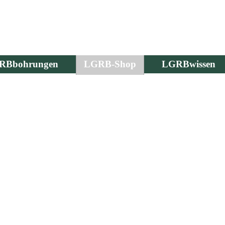
RBbohrungen
LGRB-Shop
LGRBwissen