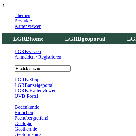
↑
Themen
Produkte
Kartenviewer
LGRBhome
LGRBgeoportal
LG
LGRBwissen
Anmelden / Registrieren
Registrierung
LGRB-Shop
LGRBanzeigeportal
LGRB-Kartenviewer
UVB-Portal
Produkte
Bodenkunde
Erdbeben
Fachübergreifend
Geologie
Geothermie
Geotourismus