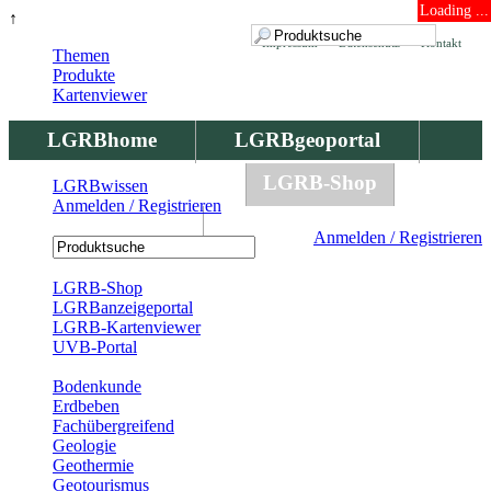
Loading ...
↑
Impressum
Datenschutz
Kontakt
Themen
Produkte
Kartenviewer
LGRBhome
LGRBgeoportal
LGRBbohrungen
LGRB-Shop
LGRBwissen
Anmelden / Registrieren
LGRBwissen
Anmelden / Registrieren
Registrierung
LGRB-Shop
LGRBanzeigeportal
LGRB-Kartenviewer
UVB-Portal
Produkte
Bodenkunde
Erdbeben
Fachübergreifend
Geologie
Geothermie
Geotourismus