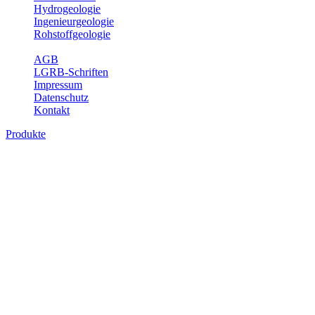
Hydrogeologie
Ingenieurgeologie
Rohstoffgeologie
Service
AGB
LGRB-Schriften
Impressum
Datenschutz
Kontakt
Produkte
Themenübergreifende Produkte
Fachübergreifende Themen und Produkte können mehr als einem
Fachbereich des LGRB zugeordnet werden. Sie sind hier
fachübergreifend zusammengestellt.
Bitte wählen Sie ein Produkt im gewünschten Format aus.
Fachübergreifende Projekte
Sonstiges