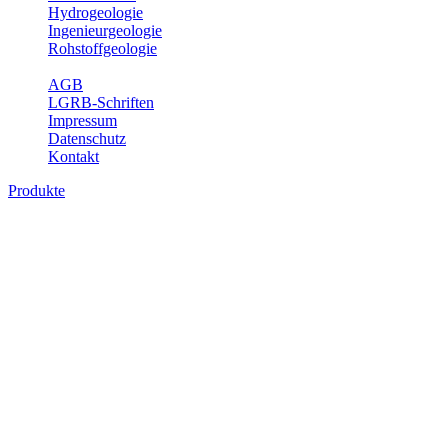
Hydrogeologie
Ingenieurgeologie
Rohstoffgeologie
Service
AGB
LGRB-Schriften
Impressum
Datenschutz
Kontakt
Produkte
Themenübergreifende Produkte
Fachübergreifende Themen und Produkte können mehr als einem
Fachbereich des LGRB zugeordnet werden. Sie sind hier
fachübergreifend zusammengestellt.
Bitte wählen Sie ein Produkt im gewünschten Format aus.
Fachübergreifende Projekte
Sonstiges