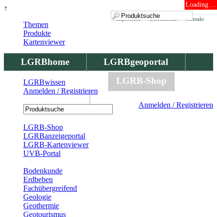
Loading ...
↑
Impressum
Datenschutz
Kontakt
Themen
Produkte
Kartenviewer
LGRBhome
LGRBgeoportal
LGRBbohrungen
LGRB-Shop
LGRBwissen
Anmelden / Registrieren
LGRBwissen
Anmelden / Registrieren
Registrierung
LGRB-Shop
LGRBanzeigeportal
LGRB-Kartenviewer
UVB-Portal
Produkte
Bodenkunde
Erdbeben
Fachübergreifend
Geologie
Geothermie
Geotourismus