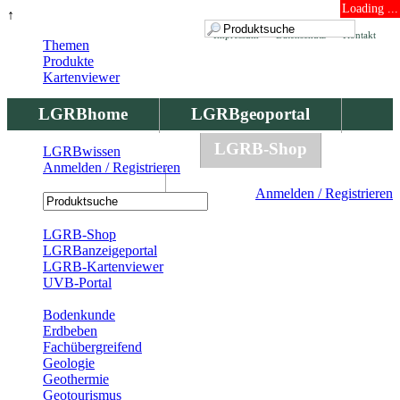
Loading ...
↑
Impressum
Datenschutz
Kontakt
Themen
Produkte
Kartenviewer
LGRBhome
LGRBgeoportal
LGRBbohrungen
LGRB-Shop
LGRBwissen
Anmelden / Registrieren
LGRBwissen
Anmelden / Registrieren
Registrierung
LGRB-Shop
LGRBanzeigeportal
LGRB-Kartenviewer
UVB-Portal
Produkte
Bodenkunde
Erdbeben
Fachübergreifend
Geologie
Geothermie
Geotourismus