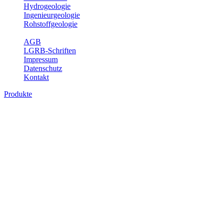
Hydrogeologie
Ingenieurgeologie
Rohstoffgeologie
Service
AGB
LGRB-Schriften
Impressum
Datenschutz
Kontakt
Produkte
Themenübergreifende Produkte
Fachübergreifende Themen und Produkte können mehr als einem
Fachbereich des LGRB zugeordnet werden. Sie sind hier
fachübergreifend zusammengestellt.
Bitte wählen Sie ein Produkt im gewünschten Format aus.
Fachübergreifende Projekte
Sonstiges