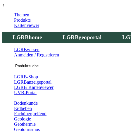
↑
Themen
Produkte
Kartenviewer
LGRBhome
LGRBgeoportal
LG
LGRBwissen
Anmelden / Registrieren
Registrierung
LGRB-Shop
LGRBanzeigeportal
LGRB-Kartenviewer
UVB-Portal
Produkte
Bodenkunde
Erdbeben
Fachübergreifend
Geologie
Geothermie
Geotourismus