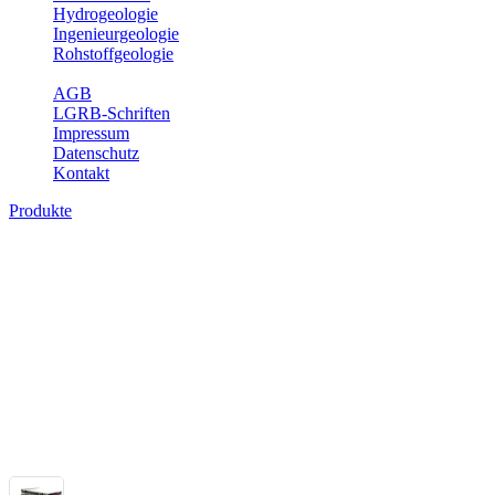
Hydrogeologie
Ingenieurgeologie
Rohstoffgeologie
Service
AGB
LGRB-Schriften
Impressum
Datenschutz
Kontakt
Produkte
Themenübergreifende Produkte
Fachübergreifende Themen und Produkte können mehr als einem Fach
Bitte wählen Sie ein Produkt im gewünschten Format aus.
Fachübergreifende Projekte
Sonstiges
Sonstige fachübergreifende Produkte