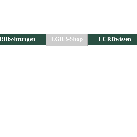
RBbohrungen
LGRB-Shop
LGRBwissen