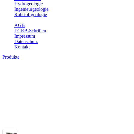
Hydrogeologie
Ingenieurgeologie
Rohstoffgeologie
Service
AGB
LGRB-Schriften
Impressum
Datenschutz
Kontakt
Produkte
Themenübergreifende Produkte
Fachübergreifende Themen und Produkte können mehr als einem Fach
Bitte wählen Sie ein Produkt im gewünschten Format aus.
Fachübergreifende Projekte
Sonstiges
Sonstige fachübergreifende Produkte