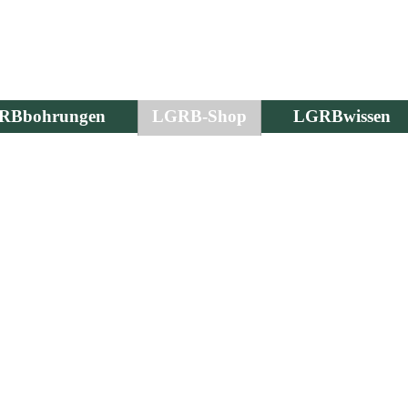
RBbohrungen
LGRB-Shop
LGRBwissen