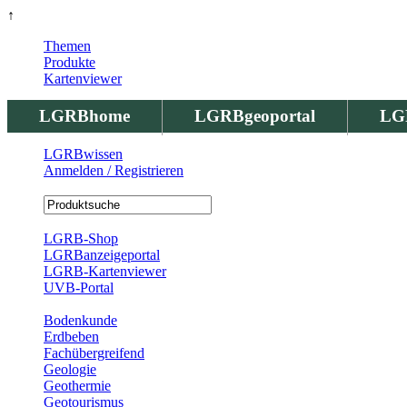
↑
Themen
Produkte
Kartenviewer
LGRBhome
LGRBgeoportal
LG
LGRBwissen
Anmelden / Registrieren
Registrierung
LGRB-Shop
LGRBanzeigeportal
LGRB-Kartenviewer
UVB-Portal
Produkte
Bodenkunde
Erdbeben
Fachübergreifend
Geologie
Geothermie
Geotourismus