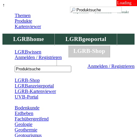
Loading ...
↑
Impressum
Datenschutz
Kontakt
Themen
Produkte
Kartenviewer
LGRBhome
LGRBgeoportal
LGRBbohrungen
LGRB-Shop
LGRBwissen
Anmelden / Registrieren
LGRBwissen
Anmelden / Registrieren
Registrierung
LGRB-Shop
LGRBanzeigeportal
LGRB-Kartenviewer
UVB-Portal
Produkte
Bodenkunde
Erdbeben
Fachübergreifend
Geologie
Geothermie
Geotourismus