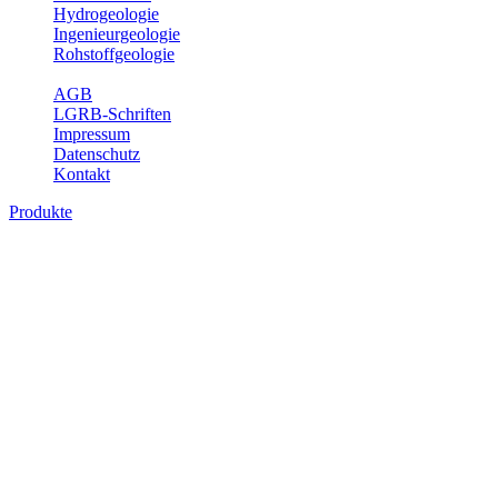
Hydrogeologie
Ingenieurgeologie
Rohstoffgeologie
Service
AGB
LGRB-Schriften
Impressum
Datenschutz
Kontakt
Produkte
Themenübergreifende Produkte
Fachübergreifende Themen und Produkte können mehr als einem
Fachbereich des LGRB zugeordnet werden. Sie sind hier
fachübergreifend zusammengestellt.
Bitte wählen Sie ein Produkt im gewünschten Format aus.
Fachübergreifende Projekte
Sonstiges