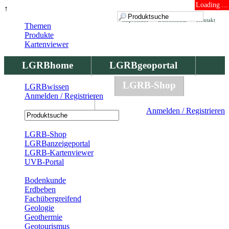
Loading ...
↑
Impressum
Datenschutz
Kontakt
Themen
Produkte
Kartenviewer
LGRBhome
LGRBgeoportal
LGRBbohrungen
LGRB-Shop
LGRBwissen
Anmelden / Registrieren
LGRBwissen
Anmelden / Registrieren
Registrierung
LGRB-Shop
LGRBanzeigeportal
LGRB-Kartenviewer
UVB-Portal
Produkte
Bodenkunde
Erdbeben
Fachübergreifend
Geologie
Geothermie
Geotourismus