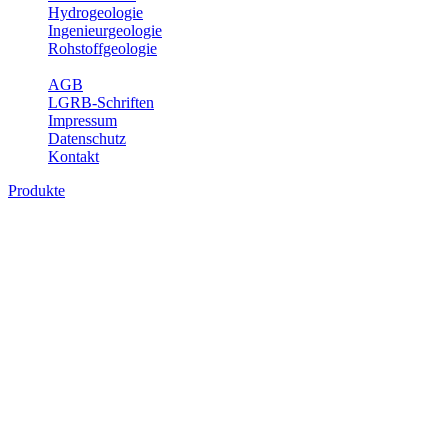
Hydrogeologie
Ingenieurgeologie
Rohstoffgeologie
Service
AGB
LGRB-Schriften
Impressum
Datenschutz
Kontakt
Produkte
Themenübergreifende Produkte
Fachübergreifende Themen und Produkte können mehr als einem
Fachbereich des LGRB zugeordnet werden. Sie sind hier
fachübergreifend zusammengestellt.
Bitte wählen Sie ein Produkt im gewünschten Format aus.
Fachübergreifende Projekte
Sonstiges