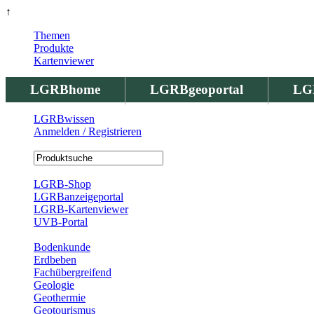
↑
Themen
Produkte
Kartenviewer
LGRBhome
LGRBgeoportal
LG
LGRBwissen
Anmelden / Registrieren
Registrierung
LGRB-Shop
LGRBanzeigeportal
LGRB-Kartenviewer
UVB-Portal
Produkte
Bodenkunde
Erdbeben
Fachübergreifend
Geologie
Geothermie
Geotourismus