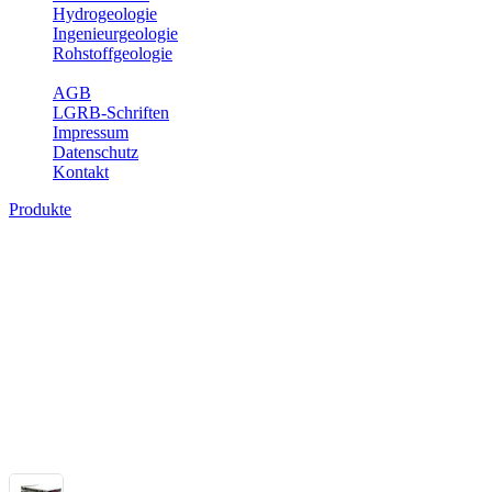
Hydrogeologie
Ingenieurgeologie
Rohstoffgeologie
Service
AGB
LGRB-Schriften
Impressum
Datenschutz
Kontakt
Produkte
Themenübergreifende Produkte
Fachübergreifende Themen und Produkte können mehr als einem Fach
Bitte wählen Sie ein Produkt im gewünschten Format aus.
Fachübergreifende Projekte
Sonstiges
Sonstige fachübergreifende Produkte