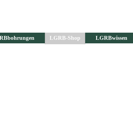
RBbohrungen
LGRB-Shop
LGRBwissen