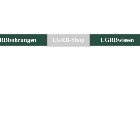
RBbohrungen
LGRB-Shop
LGRBwissen