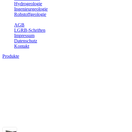
Hydrogeologie
Ingenieurgeologie
Rohstoffgeologie
Service
AGB
LGRB-Schriften
Impressum
Datenschutz
Kontakt
Produkte
Themenübergreifende Produkte
Fachübergreifende Themen und Produkte können mehr als einem Fach
Bitte wählen Sie ein Produkt im gewünschten Format aus.
Fachübergreifende Projekte
Sonstiges
Sonstige fachübergreifende Produkte