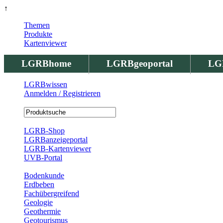
↑
Themen
Produkte
Kartenviewer
LGRBhome
LGRBgeoportal
LG
LGRBwissen
Anmelden / Registrieren
Registrierung
LGRB-Shop
LGRBanzeigeportal
LGRB-Kartenviewer
UVB-Portal
Produkte
Bodenkunde
Erdbeben
Fachübergreifend
Geologie
Geothermie
Geotourismus