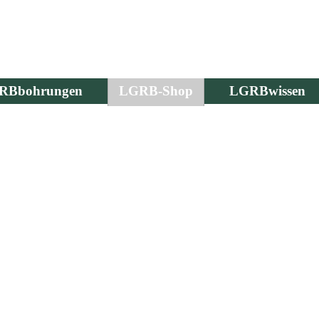
RBbohrungen
LGRB-Shop
LGRBwissen