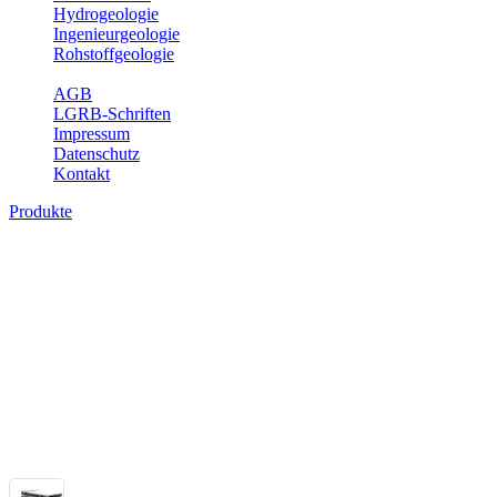
Hydrogeologie
Ingenieurgeologie
Rohstoffgeologie
Service
AGB
LGRB-Schriften
Impressum
Datenschutz
Kontakt
Produkte
Themenübergreifende Produkte
Fachübergreifende Themen und Produkte können mehr als einem Fach
Bitte wählen Sie ein Produkt im gewünschten Format aus.
Fachübergreifende Projekte
Sonstiges
Sonstige fachübergreifende Produkte