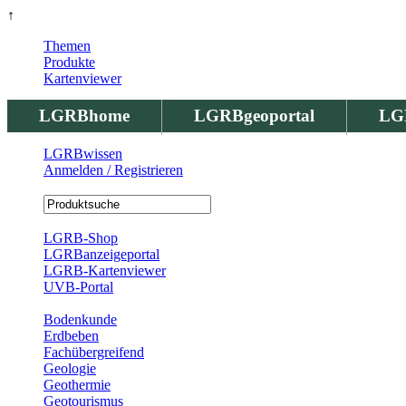
↑
Themen
Produkte
Kartenviewer
LGRBhome
LGRBgeoportal
LG
LGRBwissen
Anmelden / Registrieren
Registrierung
LGRB-Shop
LGRBanzeigeportal
LGRB-Kartenviewer
UVB-Portal
Produkte
Bodenkunde
Erdbeben
Fachübergreifend
Geologie
Geothermie
Geotourismus