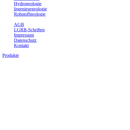
Hydrogeologie
Ingenieurgeologie
Rohstoffgeologie
Service
AGB
LGRB-Schriften
Impressum
Datenschutz
Kontakt
Produkte
Themenübergreifende Produkte
Fachübergreifende Themen und Produkte können mehr als einem
Fachbereich des LGRB zugeordnet werden. Sie sind hier
fachübergreifend zusammengestellt.
Bitte wählen Sie ein Produkt im gewünschten Format aus.
Fachübergreifende Projekte
Sonstiges