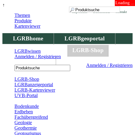
Loading ...
↑
Impressum
Datenschutz
Kontakt
Themen
Produkte
Kartenviewer
LGRBhome
LGRBgeoportal
LGRBbohrungen
LGRB-Shop
LGRBwissen
Anmelden / Registrieren
LGRBwissen
Anmelden / Registrieren
Registrierung
LGRB-Shop
LGRBanzeigeportal
LGRB-Kartenviewer
UVB-Portal
Produkte
Bodenkunde
Erdbeben
Fachübergreifend
Geologie
Geothermie
Geotourismus