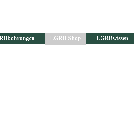
RBbohrungen
LGRB-Shop
LGRBwissen