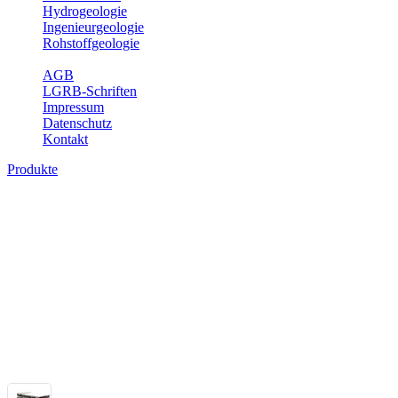
Hydrogeologie
Ingenieurgeologie
Rohstoffgeologie
Service
AGB
LGRB-Schriften
Impressum
Datenschutz
Kontakt
Produkte
Themenübergreifende Produkte
Fachübergreifende Themen und Produkte können mehr als einem Fach
Bitte wählen Sie ein Produkt im gewünschten Format aus.
Fachübergreifende Projekte
Sonstiges
Sonstige fachübergreifende Produkte