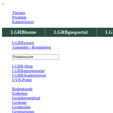
↑
Themen
Produkte
Kartenviewer
LGRBhome
LGRBgeoportal
LG
LGRBwissen
Anmelden / Registrieren
Registrierung
LGRB-Shop
LGRBanzeigeportal
LGRB-Kartenviewer
UVB-Portal
Produkte
Bodenkunde
Erdbeben
Fachübergreifend
Geologie
Geothermie
Geotourismus