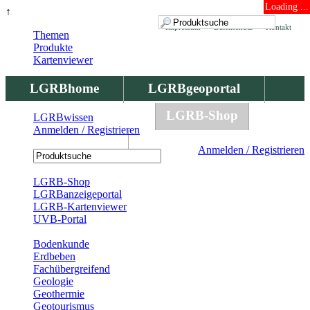
Loading ...
↑
Impressum
Datenschutz
Kontakt
Themen
Produkte
Kartenviewer
LGRBhome
LGRBgeoportal
LGRBbohrungen
LGRB-Shop
LGRBwissen
Anmelden / Registrieren
LGRBwissen
Anmelden / Registrieren
Registrierung
LGRB-Shop
LGRBanzeigeportal
LGRB-Kartenviewer
UVB-Portal
Produkte
Bodenkunde
Erdbeben
Fachübergreifend
Geologie
Geothermie
Geotourismus