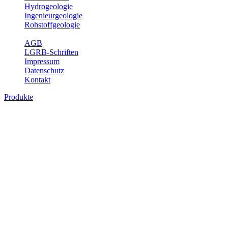
Hydrogeologie
Ingenieurgeologie
Rohstoffgeologie
Service
AGB
LGRB-Schriften
Impressum
Datenschutz
Kontakt
Produkte
Themenübergreifende Produkte
Fachübergreifende Themen und Produkte können mehr als einem
Fachbereich des LGRB zugeordnet werden. Sie sind hier
fachübergreifend zusammengestellt.
Bitte wählen Sie ein Produkt im gewünschten Format aus.
Fachübergreifende Projekte
Sonstiges