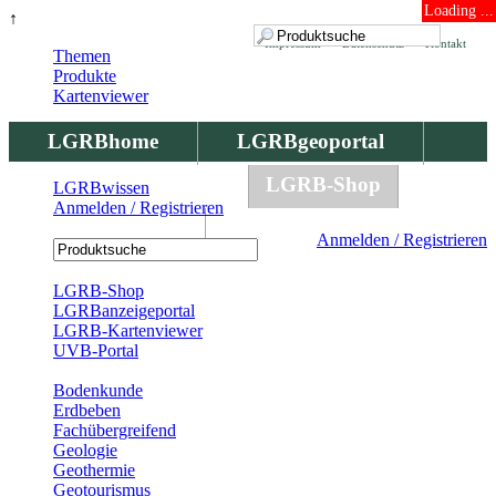
Loading ...
↑
Impressum
Datenschutz
Kontakt
Themen
Produkte
Kartenviewer
LGRBhome
LGRBgeoportal
LGRBbohrungen
LGRB-Shop
LGRBwissen
Anmelden / Registrieren
LGRBwissen
Anmelden / Registrieren
Registrierung
LGRB-Shop
LGRBanzeigeportal
LGRB-Kartenviewer
UVB-Portal
Produkte
Bodenkunde
Erdbeben
Fachübergreifend
Geologie
Geothermie
Geotourismus