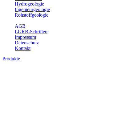
Hydrogeologie
Ingenieurgeologie
Rohstoffgeologie
Service
AGB
LGRB-Schriften
Impressum
Datenschutz
Kontakt
Produkte
Themenübergreifende Produkte
Fachübergreifende Themen und Produkte können mehr als einem
Fachbereich des LGRB zugeordnet werden. Sie sind hier
fachübergreifend zusammengestellt.
Bitte wählen Sie ein Produkt im gewünschten Format aus.
Fachübergreifende Projekte
Sonstiges