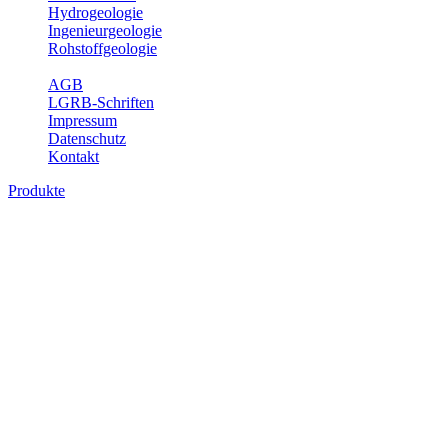
Hydrogeologie
Ingenieurgeologie
Rohstoffgeologie
Service
AGB
LGRB-Schriften
Impressum
Datenschutz
Kontakt
Produkte
Themenübergreifende Produkte
Fachübergreifende Themen und Produkte können mehr als einem
Fachbereich des LGRB zugeordnet werden. Sie sind hier
fachübergreifend zusammengestellt.
Bitte wählen Sie ein Produkt im gewünschten Format aus.
Fachübergreifende Projekte
Sonstiges