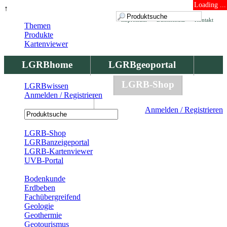
Loading ...
↑
Impressum
Datenschutz
Kontakt
Themen
Produkte
Kartenviewer
LGRBhome
LGRBgeoportal
LGRBbohrungen
LGRB-Shop
LGRBwissen
Anmelden / Registrieren
LGRBwissen
Anmelden / Registrieren
Registrierung
LGRB-Shop
LGRBanzeigeportal
LGRB-Kartenviewer
UVB-Portal
Produkte
Bodenkunde
Erdbeben
Fachübergreifend
Geologie
Geothermie
Geotourismus