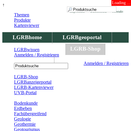
Loading ...
↑
Impressum
Datenschutz
Kontakt
Themen
Produkte
Kartenviewer
LGRBhome
LGRBgeoportal
LGRBbohrungen
LGRB-Shop
LGRBwissen
Anmelden / Registrieren
LGRBwissen
Anmelden / Registrieren
Registrierung
LGRB-Shop
LGRBanzeigeportal
LGRB-Kartenviewer
UVB-Portal
Produkte
Bodenkunde
Erdbeben
Fachübergreifend
Geologie
Geothermie
Geotourismus