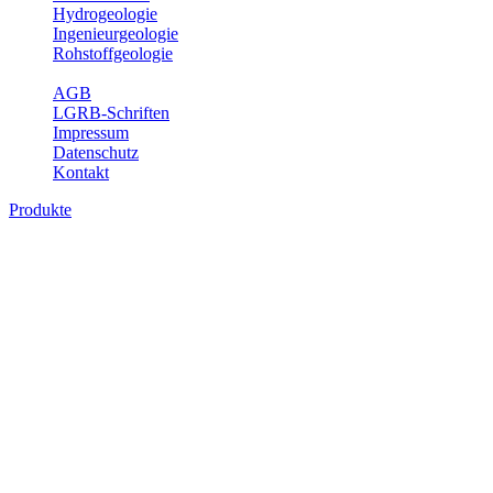
Hydrogeologie
Ingenieurgeologie
Rohstoffgeologie
Service
AGB
LGRB-Schriften
Impressum
Datenschutz
Kontakt
Produkte
Themenübergreifende Produkte
Fachübergreifende Themen und Produkte können mehr als einem
Fachbereich des LGRB zugeordnet werden. Sie sind hier
fachübergreifend zusammengestellt.
Bitte wählen Sie ein Produkt im gewünschten Format aus.
Fachübergreifende Projekte
Sonstiges