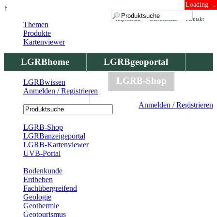
Loading ...
↑
Impressum
Datenschutz
Kontakt
Themen
Produkte
Kartenviewer
LGRBhome
LGRBgeoportal
LGRBbohrungen
LGRB-Shop
LGRBwissen
Anmelden / Registrieren
LGRBwissen
Anmelden / Registrieren
Registrierung
LGRB-Shop
LGRBanzeigeportal
LGRB-Kartenviewer
UVB-Portal
Produkte
Bodenkunde
Erdbeben
Fachübergreifend
Geologie
Geothermie
Geotourismus