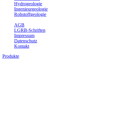
Hydrogeologie
Ingenieurgeologie
Rohstoffgeologie
Service
AGB
LGRB-Schriften
Impressum
Datenschutz
Kontakt
Produkte
Themenübergreifende Produkte
Fachübergreifende Themen und Produkte können mehr als einem
Fachbereich des LGRB zugeordnet werden. Sie sind hier
fachübergreifend zusammengestellt.
Bitte wählen Sie ein Produkt im gewünschten Format aus.
Fachübergreifende Projekte
Sonstiges