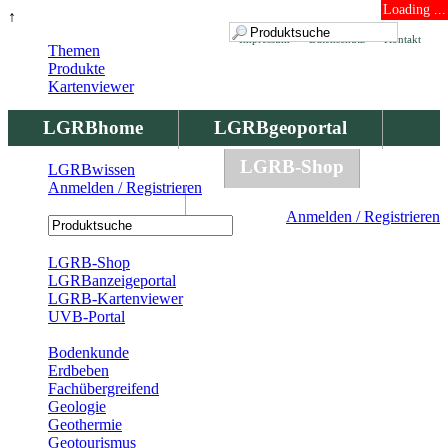
Loading ...
↑
Impressum
Datenschutz
Kontakt
Themen
Produkte
Kartenviewer
LGRBhome
LGRBgeoportal
LGRBbohrungen
LGRB-Shop
LGRBwissen
Anmelden / Registrieren
LGRBwissen
Anmelden / Registrieren
Registrierung
LGRB-Shop
LGRBanzeigeportal
LGRB-Kartenviewer
UVB-Portal
Produkte
Bodenkunde
Erdbeben
Fachübergreifend
Geologie
Geothermie
Geotourismus