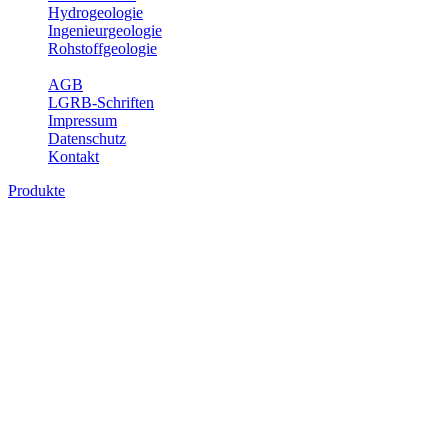
Hydrogeologie
Ingenieurgeologie
Rohstoffgeologie
Service
AGB
LGRB-Schriften
Impressum
Datenschutz
Kontakt
Produkte
Themenübergreifende Produkte
Fachübergreifende Themen und Produkte können mehr als einem
Fachbereich des LGRB zugeordnet werden. Sie sind hier
fachübergreifend zusammengestellt.
Bitte wählen Sie ein Produkt im gewünschten Format aus.
Fachübergreifende Projekte
Sonstiges