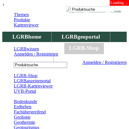
Loading ...
↑
Impressum
Datenschutz
Kontakt
Themen
Produkte
Kartenviewer
LGRBhome
LGRBgeoportal
LGRBbohrungen
LGRB-Shop
LGRBwissen
Anmelden / Registrieren
LGRBwissen
Anmelden / Registrieren
Registrierung
LGRB-Shop
LGRBanzeigeportal
LGRB-Kartenviewer
UVB-Portal
Produkte
Bodenkunde
Erdbeben
Fachübergreifend
Geologie
Geothermie
Geotourismus