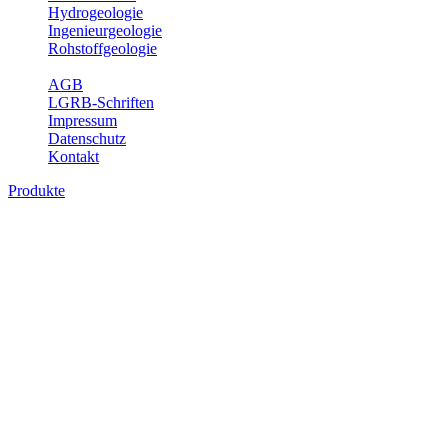
Hydrogeologie
Ingenieurgeologie
Rohstoffgeologie
Service
AGB
LGRB-Schriften
Impressum
Datenschutz
Kontakt
Produkte
Themenübergreifende Produkte
Fachübergreifende Themen und Produkte können mehr als einem
Fachbereich des LGRB zugeordnet werden. Sie sind hier
fachübergreifend zusammengestellt.
Bitte wählen Sie ein Produkt im gewünschten Format aus.
Fachübergreifende Projekte
Sonstiges