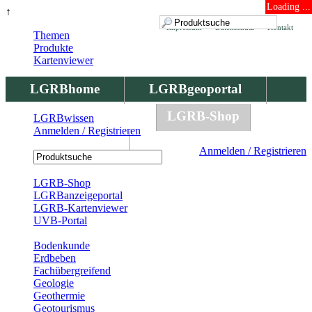
Loading ...
↑
Impressum
Datenschutz
Kontakt
Themen
Produkte
Kartenviewer
LGRBhome
LGRBgeoportal
LGRBbohrungen
LGRB-Shop
LGRBwissen
Anmelden / Registrieren
LGRBwissen
Anmelden / Registrieren
Registrierung
LGRB-Shop
LGRBanzeigeportal
LGRB-Kartenviewer
UVB-Portal
Produkte
Bodenkunde
Erdbeben
Fachübergreifend
Geologie
Geothermie
Geotourismus