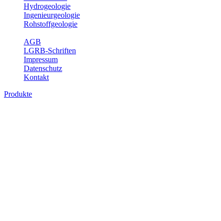
Hydrogeologie
Ingenieurgeologie
Rohstoffgeologie
Service
AGB
LGRB-Schriften
Impressum
Datenschutz
Kontakt
Produkte
Themenübergreifende Produkte
Fachübergreifende Themen und Produkte können mehr als einem
Fachbereich des LGRB zugeordnet werden. Sie sind hier
fachübergreifend zusammengestellt.
Bitte wählen Sie ein Produkt im gewünschten Format aus.
Fachübergreifende Projekte
Sonstiges