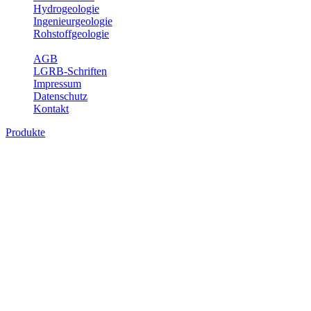
Hydrogeologie
Ingenieurgeologie
Rohstoffgeologie
Service
AGB
LGRB-Schriften
Impressum
Datenschutz
Kontakt
Produkte
Themenübergreifende Produkte
Fachübergreifende Themen und Produkte können mehr als einem
Fachbereich des LGRB zugeordnet werden. Sie sind hier
fachübergreifend zusammengestellt.
Bitte wählen Sie ein Produkt im gewünschten Format aus.
Fachübergreifende Projekte
Sonstiges