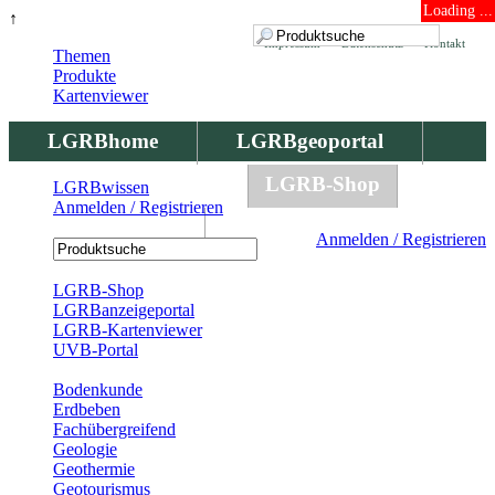
Loading ...
↑
Impressum
Datenschutz
Kontakt
Themen
Produkte
Kartenviewer
LGRBhome
LGRBgeoportal
LGRBbohrungen
LGRB-Shop
LGRBwissen
Anmelden / Registrieren
LGRBwissen
Anmelden / Registrieren
Registrierung
LGRB-Shop
LGRBanzeigeportal
LGRB-Kartenviewer
UVB-Portal
Produkte
Bodenkunde
Erdbeben
Fachübergreifend
Geologie
Geothermie
Geotourismus