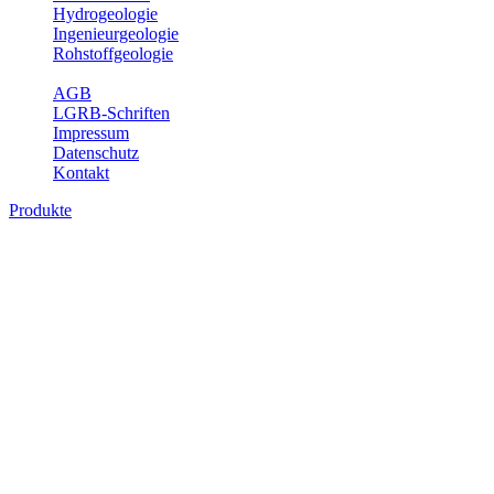
Hydrogeologie
Ingenieurgeologie
Rohstoffgeologie
Service
AGB
LGRB-Schriften
Impressum
Datenschutz
Kontakt
Produkte
Themenübergreifende Produkte
Fachübergreifende Themen und Produkte können mehr als einem
Fachbereich des LGRB zugeordnet werden. Sie sind hier
fachübergreifend zusammengestellt.
Bitte wählen Sie ein Produkt im gewünschten Format aus.
Fachübergreifende Projekte
Sonstiges