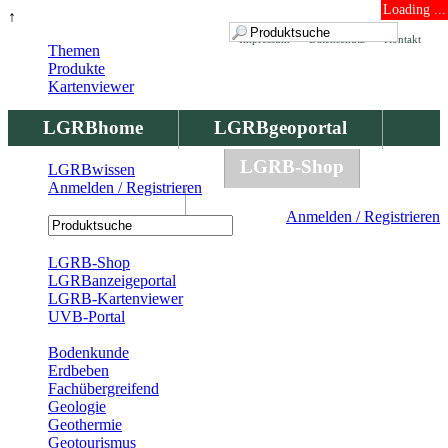
Loading ...
↑
Impressum
Datenschutz
Kontakt
Themen
Produkte
Kartenviewer
LGRBhome
LGRBgeoportal
LGRBbohrungen
LGRB-Shop
LGRBwissen
Anmelden / Registrieren
LGRBwissen
Anmelden / Registrieren
Registrierung
LGRB-Shop
LGRBanzeigeportal
LGRB-Kartenviewer
UVB-Portal
Produkte
Bodenkunde
Erdbeben
Fachübergreifend
Geologie
Geothermie
Geotourismus