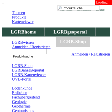
Loading ...
↑
Impressum
Datenschutz
Kontakt
Themen
Produkte
Kartenviewer
LGRBhome
LGRBgeoportal
LGRBbohrungen
LGRB-Shop
LGRBwissen
Anmelden / Registrieren
LGRBwissen
Anmelden / Registrieren
Registrierung
LGRB-Shop
LGRBanzeigeportal
LGRB-Kartenviewer
UVB-Portal
Produkte
Bodenkunde
Erdbeben
Fachübergreifend
Geologie
Geothermie
Geotourismus