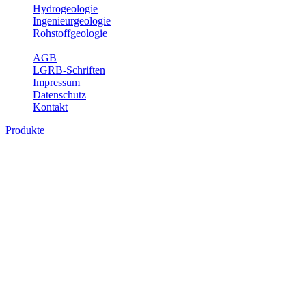
Hydrogeologie
Ingenieurgeologie
Rohstoffgeologie
Service
AGB
LGRB-Schriften
Impressum
Datenschutz
Kontakt
Produkte
Themenübergreifende Produkte
Fachübergreifende Themen und Produkte können mehr als einem
Fachbereich des LGRB zugeordnet werden. Sie sind hier
fachübergreifend zusammengestellt.
Bitte wählen Sie ein Produkt im gewünschten Format aus.
Fachübergreifende Projekte
Sonstiges