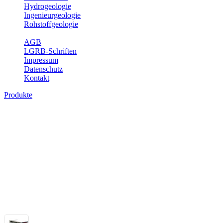
Hydrogeologie
Ingenieurgeologie
Rohstoffgeologie
Service
AGB
LGRB-Schriften
Impressum
Datenschutz
Kontakt
Produkte
Themenübergreifende Produkte
Fachübergreifende Themen und Produkte können mehr als einem Fach
Bitte wählen Sie ein Produkt im gewünschten Format aus.
Fachübergreifende Projekte
Sonstiges
Sonstige fachübergreifende Produkte