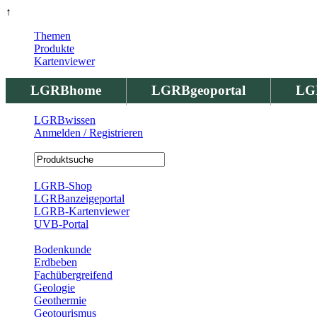
↑
Themen
Produkte
Kartenviewer
LGRBhome
LGRBgeoportal
LG
LGRBwissen
Anmelden / Registrieren
Registrierung
LGRB-Shop
LGRBanzeigeportal
LGRB-Kartenviewer
UVB-Portal
Produkte
Bodenkunde
Erdbeben
Fachübergreifend
Geologie
Geothermie
Geotourismus