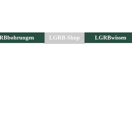
RBbohrungen
LGRB-Shop
LGRBwissen