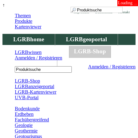
Loading ...
↑
Impressum
Datenschutz
Kontakt
Themen
Produkte
Kartenviewer
LGRBhome
LGRBgeoportal
LGRBbohrungen
LGRB-Shop
LGRBwissen
Anmelden / Registrieren
LGRBwissen
Anmelden / Registrieren
Registrierung
LGRB-Shop
LGRBanzeigeportal
LGRB-Kartenviewer
UVB-Portal
Produkte
Bodenkunde
Erdbeben
Fachübergreifend
Geologie
Geothermie
Geotourismus