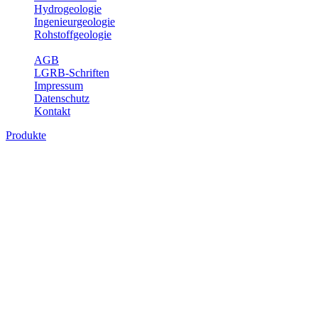
Hydrogeologie
Ingenieurgeologie
Rohstoffgeologie
Service
AGB
LGRB-Schriften
Impressum
Datenschutz
Kontakt
Produkte
Themenübergreifende Produkte
Fachübergreifende Themen und Produkte können mehr als einem
Fachbereich des LGRB zugeordnet werden. Sie sind hier
fachübergreifend zusammengestellt.
Bitte wählen Sie ein Produkt im gewünschten Format aus.
Fachübergreifende Projekte
Sonstiges