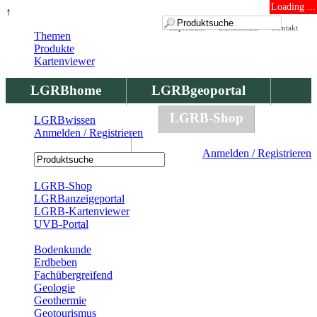
Loading ...
↑
Impressum
Datenschutz
Kontakt
Themen
Produkte
Kartenviewer
LGRBhome
LGRBgeoportal
LGRBbohrungen
LGRB-Shop
LGRBwissen
Anmelden / Registrieren
LGRBwissen
Anmelden / Registrieren
Registrierung
LGRB-Shop
LGRBanzeigeportal
LGRB-Kartenviewer
UVB-Portal
Produkte
Bodenkunde
Erdbeben
Fachübergreifend
Geologie
Geothermie
Geotourismus