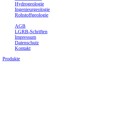
Hydrogeologie
Ingenieurgeologie
Rohstoffgeologie
Service
AGB
LGRB-Schriften
Impressum
Datenschutz
Kontakt
Produkte
Themenübergreifende Produkte
Fachübergreifende Themen und Produkte können mehr als einem
Fachbereich des LGRB zugeordnet werden. Sie sind hier
fachübergreifend zusammengestellt.
Bitte wählen Sie ein Produkt im gewünschten Format aus.
Fachübergreifende Projekte
Sonstiges