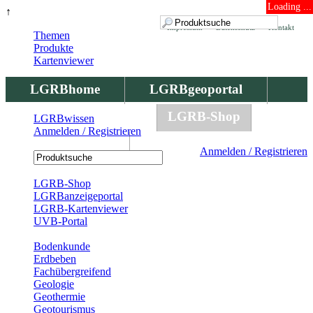
Loading ...
↑
Impressum
Datenschutz
Kontakt
Themen
Produkte
Kartenviewer
LGRBhome
LGRBgeoportal
LGRBbohrungen
LGRB-Shop
LGRBwissen
Anmelden / Registrieren
LGRBwissen
Anmelden / Registrieren
Registrierung
LGRB-Shop
LGRBanzeigeportal
LGRB-Kartenviewer
UVB-Portal
Produkte
Bodenkunde
Erdbeben
Fachübergreifend
Geologie
Geothermie
Geotourismus