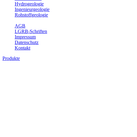
Hydrogeologie
Ingenieurgeologie
Rohstoffgeologie
Service
AGB
LGRB-Schriften
Impressum
Datenschutz
Kontakt
Produkte
Themenübergreifende Produkte
Fachübergreifende Themen und Produkte können mehr als einem
Fachbereich des LGRB zugeordnet werden. Sie sind hier
fachübergreifend zusammengestellt.
Bitte wählen Sie ein Produkt im gewünschten Format aus.
Fachübergreifende Projekte
Sonstiges