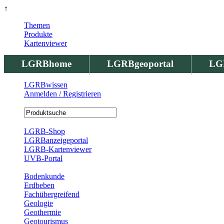
↑
Themen
Produkte
Kartenviewer
LGRBhome
LGRBgeoportal
LG
LGRBwissen
Anmelden / Registrieren
Registrierung
LGRB-Shop
LGRBanzeigeportal
LGRB-Kartenviewer
UVB-Portal
Produkte
Bodenkunde
Erdbeben
Fachübergreifend
Geologie
Geothermie
Geotourismus