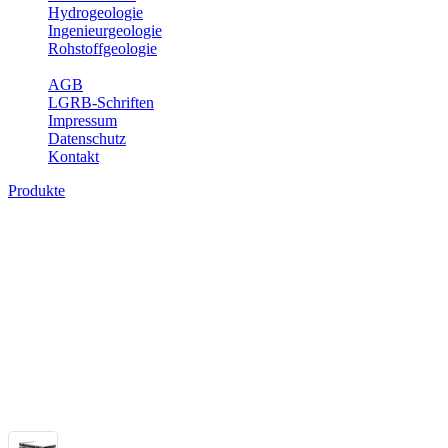
Hydrogeologie
Ingenieurgeologie
Rohstoffgeologie
Service
AGB
LGRB-Schriften
Impressum
Datenschutz
Kontakt
Produkte
Themenübergreifende Produkte
Fachübergreifende Themen und Produkte können mehr als einem Fach
Bitte wählen Sie ein Produkt im gewünschten Format aus.
Fachübergreifende Projekte
Sonstiges
Sonstige fachübergreifende Produkte