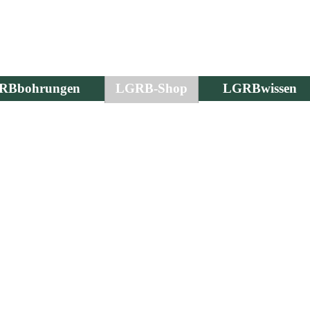
RBbohrungen
LGRB-Shop
LGRBwissen