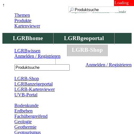
Loading ...
↑
Impressum
Datenschutz
Kontakt
Themen
Produkte
Kartenviewer
LGRBhome
LGRBgeoportal
LGRBbohrungen
LGRB-Shop
LGRBwissen
Anmelden / Registrieren
LGRBwissen
Anmelden / Registrieren
Registrierung
LGRB-Shop
LGRBanzeigeportal
LGRB-Kartenviewer
UVB-Portal
Produkte
Bodenkunde
Erdbeben
Fachübergreifend
Geologie
Geothermie
Geotourismus