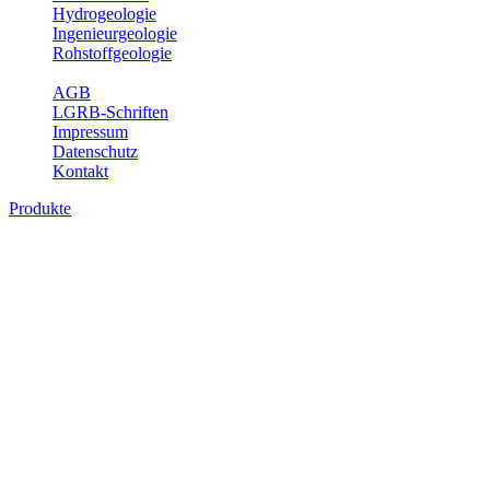
Hydrogeologie
Ingenieurgeologie
Rohstoffgeologie
Service
AGB
LGRB-Schriften
Impressum
Datenschutz
Kontakt
Produkte
Themenübergreifende Produkte
Fachübergreifende Themen und Produkte können mehr als einem
Fachbereich des LGRB zugeordnet werden. Sie sind hier
fachübergreifend zusammengestellt.
Bitte wählen Sie ein Produkt im gewünschten Format aus.
Fachübergreifende Projekte
Sonstiges