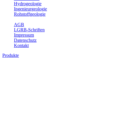
Hydrogeologie
Ingenieurgeologie
Rohstoffgeologie
Service
AGB
LGRB-Schriften
Impressum
Datenschutz
Kontakt
Produkte
Themenübergreifende Produkte
Fachübergreifende Themen und Produkte können mehr als einem
Fachbereich des LGRB zugeordnet werden. Sie sind hier
fachübergreifend zusammengestellt.
Bitte wählen Sie ein Produkt im gewünschten Format aus.
Fachübergreifende Projekte
Sonstiges