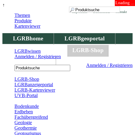
Loading ...
↑
Impressum
Datenschutz
Kontakt
Themen
Produkte
Kartenviewer
LGRBhome
LGRBgeoportal
LGRBbohrungen
LGRB-Shop
LGRBwissen
Anmelden / Registrieren
LGRBwissen
Anmelden / Registrieren
Registrierung
LGRB-Shop
LGRBanzeigeportal
LGRB-Kartenviewer
UVB-Portal
Produkte
Bodenkunde
Erdbeben
Fachübergreifend
Geologie
Geothermie
Geotourismus