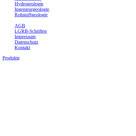
Hydrogeologie
Ingenieurgeologie
Rohstoffgeologie
Service
AGB
LGRB-Schriften
Impressum
Datenschutz
Kontakt
Produkte
Themenübergreifende Produkte
Fachübergreifende Themen und Produkte können mehr als einem
Fachbereich des LGRB zugeordnet werden. Sie sind hier
fachübergreifend zusammengestellt.
Bitte wählen Sie ein Produkt im gewünschten Format aus.
Fachübergreifende Projekte
Sonstiges