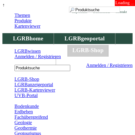
Loading ...
↑
Impressum
Datenschutz
Kontakt
Themen
Produkte
Kartenviewer
LGRBhome
LGRBgeoportal
LGRBbohrungen
LGRB-Shop
LGRBwissen
Anmelden / Registrieren
LGRBwissen
Anmelden / Registrieren
Registrierung
LGRB-Shop
LGRBanzeigeportal
LGRB-Kartenviewer
UVB-Portal
Produkte
Bodenkunde
Erdbeben
Fachübergreifend
Geologie
Geothermie
Geotourismus