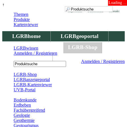
Loading ...
↑
Impressum
Datenschutz
Kontakt
Themen
Produkte
Kartenviewer
LGRBhome
LGRBgeoportal
LGRBbohrungen
LGRB-Shop
LGRBwissen
Anmelden / Registrieren
LGRBwissen
Anmelden / Registrieren
Registrierung
LGRB-Shop
LGRBanzeigeportal
LGRB-Kartenviewer
UVB-Portal
Produkte
Bodenkunde
Erdbeben
Fachübergreifend
Geologie
Geothermie
Geotourismus