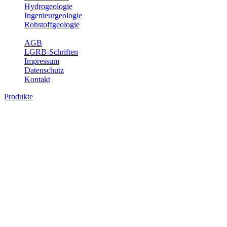
Hydrogeologie
Ingenieurgeologie
Rohstoffgeologie
Service
AGB
LGRB-Schriften
Impressum
Datenschutz
Kontakt
Produkte
Themenübergreifende Produkte
Fachübergreifende Themen und Produkte können mehr als einem
Fachbereich des LGRB zugeordnet werden. Sie sind hier
fachübergreifend zusammengestellt.
Bitte wählen Sie ein Produkt im gewünschten Format aus.
Fachübergreifende Projekte
Sonstiges