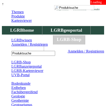
Loading ...
↑
Impressum
Datenschutz
Kontakt
Themen
Produkte
Kartenviewer
LGRBhome
LGRBgeoportal
LGRBbohrungen
LGRB-Shop
LGRBwissen
Anmelden / Registrieren
LGRBwissen
Anmelden / Registrieren
Registrierung
LGRB-Shop
LGRBanzeigeportal
LGRB-Kartenviewer
UVB-Portal
Produkte
Bodenkunde
Erdbeben
Fachübergreifend
Geologie
Geothermie
Geotourismus