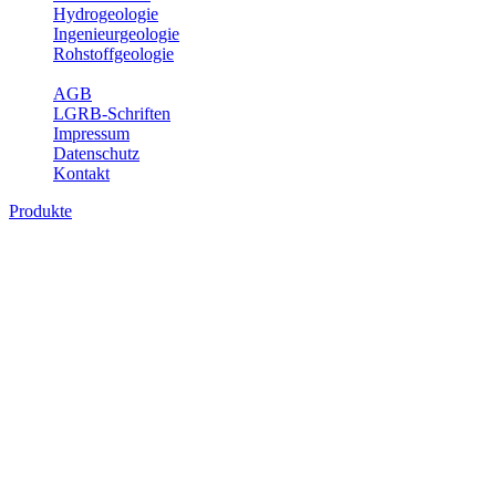
Hydrogeologie
Ingenieurgeologie
Rohstoffgeologie
Service
AGB
LGRB-Schriften
Impressum
Datenschutz
Kontakt
Produkte
Themenübergreifende Produkte
Fachübergreifende Themen und Produkte können mehr als einem
Fachbereich des LGRB zugeordnet werden. Sie sind hier
fachübergreifend zusammengestellt.
Bitte wählen Sie ein Produkt im gewünschten Format aus.
Fachübergreifende Projekte
Sonstiges