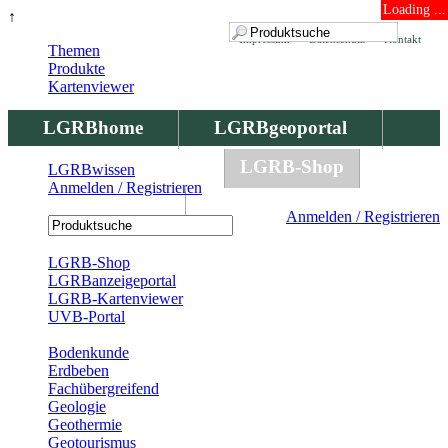
Loading ...
↑
Impressum
Datenschutz
Kontakt
Themen
Produkte
Kartenviewer
LGRBhome
LGRBgeoportal
LGRBbohrungen
LGRB-Shop
LGRBwissen
Anmelden / Registrieren
LGRBwissen
Anmelden / Registrieren
Registrierung
LGRB-Shop
LGRBanzeigeportal
LGRB-Kartenviewer
UVB-Portal
Produkte
Bodenkunde
Erdbeben
Fachübergreifend
Geologie
Geothermie
Geotourismus