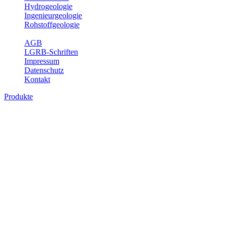
Hydrogeologie
Ingenieurgeologie
Rohstoffgeologie
Service
AGB
LGRB-Schriften
Impressum
Datenschutz
Kontakt
Produkte
Themenübergreifende Produkte
Fachübergreifende Themen und Produkte können mehr als einem
Fachbereich des LGRB zugeordnet werden. Sie sind hier
fachübergreifend zusammengestellt.
Bitte wählen Sie ein Produkt im gewünschten Format aus.
Fachübergreifende Projekte
Sonstiges