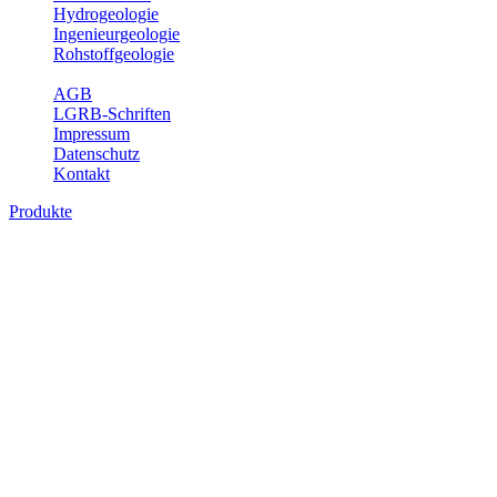
Hydrogeologie
Ingenieurgeologie
Rohstoffgeologie
Service
AGB
LGRB-Schriften
Impressum
Datenschutz
Kontakt
Produkte
Themenübergreifende Produkte
Fachübergreifende Themen und Produkte können mehr als einem
Fachbereich des LGRB zugeordnet werden. Sie sind hier
fachübergreifend zusammengestellt.
Bitte wählen Sie ein Produkt im gewünschten Format aus.
Fachübergreifende Projekte
Sonstiges