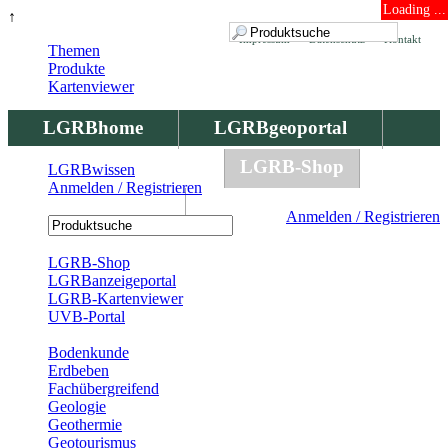
Loading ...
↑
Impressum
Datenschutz
Kontakt
Themen
Produkte
Kartenviewer
LGRBhome
LGRBgeoportal
LGRBbohrungen
LGRB-Shop
LGRBwissen
Anmelden / Registrieren
LGRBwissen
Anmelden / Registrieren
Registrierung
LGRB-Shop
LGRBanzeigeportal
LGRB-Kartenviewer
UVB-Portal
Produkte
Bodenkunde
Erdbeben
Fachübergreifend
Geologie
Geothermie
Geotourismus