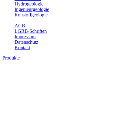
Hydrogeologie
Ingenieurgeologie
Rohstoffgeologie
Service
AGB
LGRB-Schriften
Impressum
Datenschutz
Kontakt
Produkte
Themenübergreifende Produkte
Fachübergreifende Themen und Produkte können mehr als einem
Fachbereich des LGRB zugeordnet werden. Sie sind hier
fachübergreifend zusammengestellt.
Bitte wählen Sie ein Produkt im gewünschten Format aus.
Fachübergreifende Projekte
Sonstiges