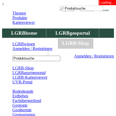
Loading ...
↑
Impressum
Datenschutz
Kontakt
Themen
Produkte
Kartenviewer
LGRBhome
LGRBgeoportal
LGRBbohrungen
LGRB-Shop
LGRBwissen
Anmelden / Registrieren
LGRBwissen
Anmelden / Registrieren
Registrierung
LGRB-Shop
LGRBanzeigeportal
LGRB-Kartenviewer
UVB-Portal
Produkte
Bodenkunde
Erdbeben
Fachübergreifend
Geologie
Geothermie
Geotourismus