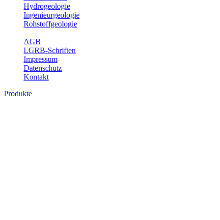
Hydrogeologie
Ingenieurgeologie
Rohstoffgeologie
Service
AGB
LGRB-Schriften
Impressum
Datenschutz
Kontakt
Produkte
Themenübergreifende Produkte
Fachübergreifende Themen und Produkte können mehr als einem
Fachbereich des LGRB zugeordnet werden. Sie sind hier
fachübergreifend zusammengestellt.
Bitte wählen Sie ein Produkt im gewünschten Format aus.
Fachübergreifende Projekte
Sonstiges