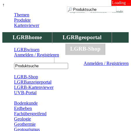
Loading ...
↑
Impressum
Datenschutz
Kontakt
Themen
Produkte
Kartenviewer
LGRBhome
LGRBgeoportal
LGRBbohrungen
LGRB-Shop
LGRBwissen
Anmelden / Registrieren
LGRBwissen
Anmelden / Registrieren
Registrierung
LGRB-Shop
LGRBanzeigeportal
LGRB-Kartenviewer
UVB-Portal
Produkte
Bodenkunde
Erdbeben
Fachübergreifend
Geologie
Geothermie
Geotourismus