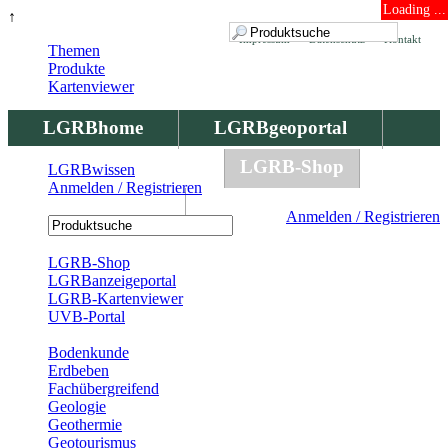
Loading ...
↑
Impressum
Datenschutz
Kontakt
Themen
Produkte
Kartenviewer
LGRBhome
LGRBgeoportal
LGRBbohrungen
LGRB-Shop
LGRBwissen
Anmelden / Registrieren
LGRBwissen
Anmelden / Registrieren
Registrierung
LGRB-Shop
LGRBanzeigeportal
LGRB-Kartenviewer
UVB-Portal
Produkte
Bodenkunde
Erdbeben
Fachübergreifend
Geologie
Geothermie
Geotourismus