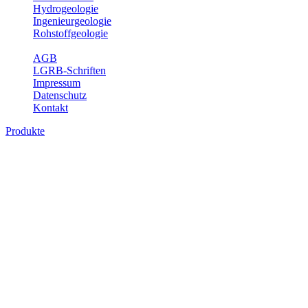
Hydrogeologie
Ingenieurgeologie
Rohstoffgeologie
Service
AGB
LGRB-Schriften
Impressum
Datenschutz
Kontakt
Produkte
Themenübergreifende Produkte
Fachübergreifende Themen und Produkte können mehr als einem
Fachbereich des LGRB zugeordnet werden. Sie sind hier
fachübergreifend zusammengestellt.
Bitte wählen Sie ein Produkt im gewünschten Format aus.
Fachübergreifende Projekte
Sonstiges