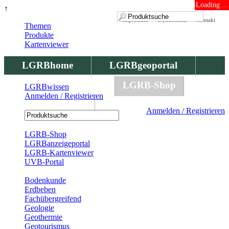
Loading ...
↑
Impressum
Datenschutz
Kontakt
Themen
Produkte
Kartenviewer
LGRBhome
LGRBgeoportal
LGRBbohrungen
LGRB-Shop
LGRBwissen
Anmelden / Registrieren
LGRBwissen
Anmelden / Registrieren
Registrierung
LGRB-Shop
LGRBanzeigeportal
LGRB-Kartenviewer
UVB-Portal
Produkte
Bodenkunde
Erdbeben
Fachübergreifend
Geologie
Geothermie
Geotourismus