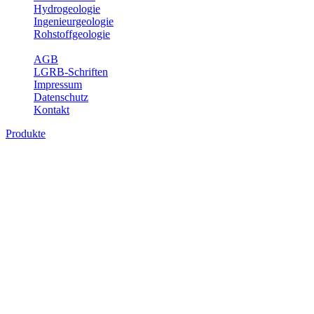
Hydrogeologie
Ingenieurgeologie
Rohstoffgeologie
Service
AGB
LGRB-Schriften
Impressum
Datenschutz
Kontakt
Produkte
Themenübergreifende Produkte
Fachübergreifende Themen und Produkte können mehr als einem
Fachbereich des LGRB zugeordnet werden. Sie sind hier
fachübergreifend zusammengestellt.
Bitte wählen Sie ein Produkt im gewünschten Format aus.
Fachübergreifende Projekte
Sonstiges