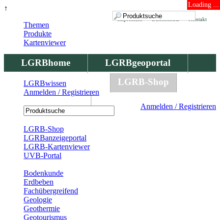
Loading ...
↑
Impressum
Datenschutz
Kontakt
Themen
Produkte
Kartenviewer
LGRBhome
LGRBgeoportal
LGRBbohrungen
LGRB-Shop
LGRBwissen
Anmelden / Registrieren
LGRBwissen
Anmelden / Registrieren
Registrierung
LGRB-Shop
LGRBanzeigeportal
LGRB-Kartenviewer
UVB-Portal
Produkte
Bodenkunde
Erdbeben
Fachübergreifend
Geologie
Geothermie
Geotourismus