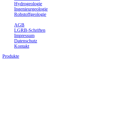
Hydrogeologie
Ingenieurgeologie
Rohstoffgeologie
Service
AGB
LGRB-Schriften
Impressum
Datenschutz
Kontakt
Produkte
Themenübergreifende Produkte
Fachübergreifende Themen und Produkte können mehr als einem
Fachbereich des LGRB zugeordnet werden. Sie sind hier
fachübergreifend zusammengestellt.
Bitte wählen Sie ein Produkt im gewünschten Format aus.
Fachübergreifende Projekte
Sonstiges