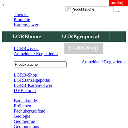
Loading ...
↑
Impressum
Datenschutz
Kontakt
Themen
Produkte
Kartenviewer
LGRBhome
LGRBgeoportal
LGRBbohrungen
LGRB-Shop
LGRBwissen
Anmelden / Registrieren
LGRBwissen
Anmelden / Registrieren
Registrierung
LGRB-Shop
LGRBanzeigeportal
LGRB-Kartenviewer
UVB-Portal
Produkte
Bodenkunde
Erdbeben
Fachübergreifend
Geologie
Geothermie
Geotourismus