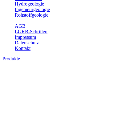
Hydrogeologie
Ingenieurgeologie
Rohstoffgeologie
Service
AGB
LGRB-Schriften
Impressum
Datenschutz
Kontakt
Produkte
Themenübergreifende Produkte
Fachübergreifende Themen und Produkte können mehr als einem
Fachbereich des LGRB zugeordnet werden. Sie sind hier
fachübergreifend zusammengestellt.
Bitte wählen Sie ein Produkt im gewünschten Format aus.
Fachübergreifende Projekte
Sonstiges