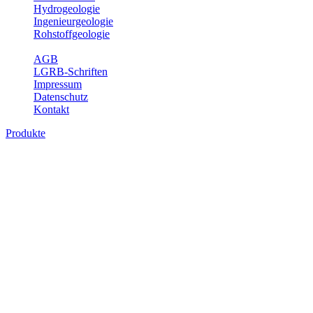
Hydrogeologie
Ingenieurgeologie
Rohstoffgeologie
Service
AGB
LGRB-Schriften
Impressum
Datenschutz
Kontakt
Produkte
Themenübergreifende Produkte
Fachübergreifende Themen und Produkte können mehr als einem
Fachbereich des LGRB zugeordnet werden. Sie sind hier
fachübergreifend zusammengestellt.
Bitte wählen Sie ein Produkt im gewünschten Format aus.
Fachübergreifende Projekte
Sonstiges