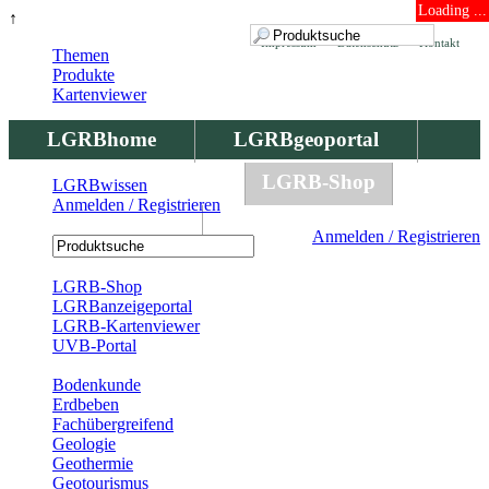
Loading ...
↑
Impressum
Datenschutz
Kontakt
Themen
Produkte
Kartenviewer
LGRBhome
LGRBgeoportal
LGRBbohrungen
LGRB-Shop
LGRBwissen
Anmelden / Registrieren
LGRBwissen
Anmelden / Registrieren
Registrierung
LGRB-Shop
LGRBanzeigeportal
LGRB-Kartenviewer
UVB-Portal
Produkte
Bodenkunde
Erdbeben
Fachübergreifend
Geologie
Geothermie
Geotourismus