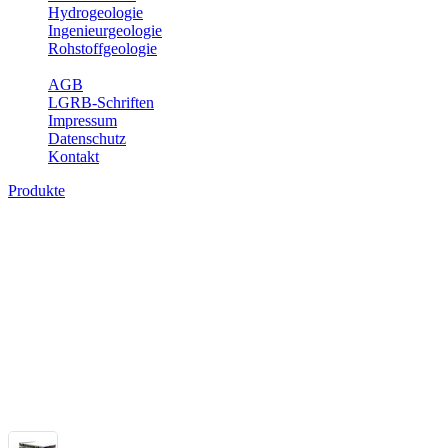
Hydrogeologie
Ingenieurgeologie
Rohstoffgeologie
Service
AGB
LGRB-Schriften
Impressum
Datenschutz
Kontakt
Produkte
Themenübergreifende Produkte
Fachübergreifende Themen und Produkte können mehr als einem Fach
Bitte wählen Sie ein Produkt im gewünschten Format aus.
Fachübergreifende Projekte
Sonstiges
Sonstige fachübergreifende Produkte