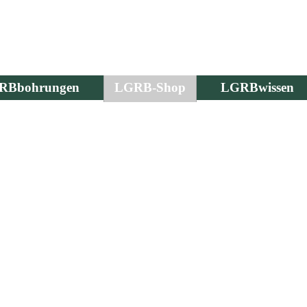
RBbohrungen
LGRB-Shop
LGRBwissen