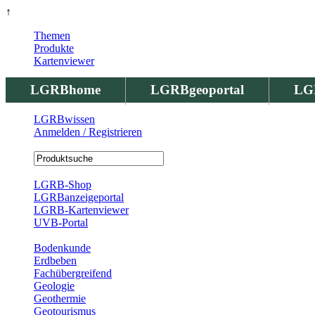
↑
Themen
Produkte
Kartenviewer
LGRBhome
LGRBgeoportal
LG
LGRBwissen
Anmelden / Registrieren
Registrierung
LGRB-Shop
LGRBanzeigeportal
LGRB-Kartenviewer
UVB-Portal
Produkte
Bodenkunde
Erdbeben
Fachübergreifend
Geologie
Geothermie
Geotourismus