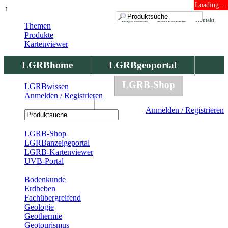
Loading ...
↑
Impressum
Datenschutz
Kontakt
Themen
Produkte
Kartenviewer
LGRBhome
LGRBgeoportal
LGRBbohrungen
LGRB-Shop
LGRBwissen
Anmelden / Registrieren
LGRBwissen
Anmelden / Registrieren
Registrierung
LGRB-Shop
LGRBanzeigeportal
LGRB-Kartenviewer
UVB-Portal
Produkte
Bodenkunde
Erdbeben
Fachübergreifend
Geologie
Geothermie
Geotourismus