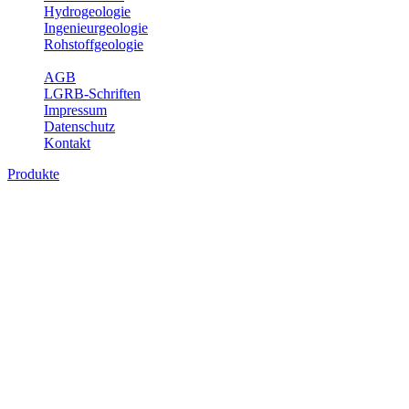
Hydrogeologie
Ingenieurgeologie
Rohstoffgeologie
Service
AGB
LGRB-Schriften
Impressum
Datenschutz
Kontakt
Produkte
Themenübergreifende Produkte
Fachübergreifende Themen und Produkte können mehr als einem
Fachbereich des LGRB zugeordnet werden. Sie sind hier
fachübergreifend zusammengestellt.
Bitte wählen Sie ein Produkt im gewünschten Format aus.
Fachübergreifende Projekte
Sonstiges