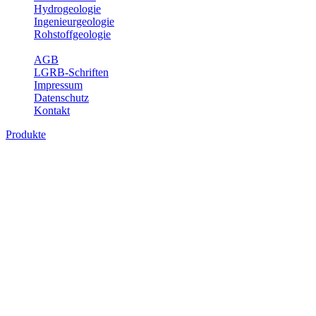
Hydrogeologie
Ingenieurgeologie
Rohstoffgeologie
Service
AGB
LGRB-Schriften
Impressum
Datenschutz
Kontakt
Produkte
Themenübergreifende Produkte
Fachübergreifende Themen und Produkte können mehr als einem
Fachbereich des LGRB zugeordnet werden. Sie sind hier
fachübergreifend zusammengestellt.
Bitte wählen Sie ein Produkt im gewünschten Format aus.
Fachübergreifende Projekte
Sonstiges