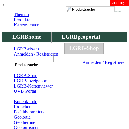
Loading ...
↑
Impressum
Datenschutz
Kontakt
Themen
Produkte
Kartenviewer
LGRBhome
LGRBgeoportal
LGRBbohrungen
LGRB-Shop
LGRBwissen
Anmelden / Registrieren
LGRBwissen
Anmelden / Registrieren
Registrierung
LGRB-Shop
LGRBanzeigeportal
LGRB-Kartenviewer
UVB-Portal
Produkte
Bodenkunde
Erdbeben
Fachübergreifend
Geologie
Geothermie
Geotourismus