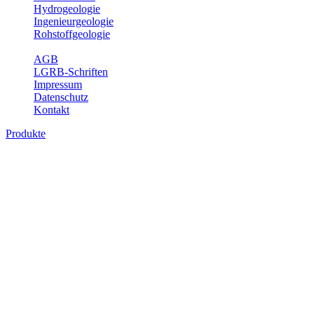
Hydrogeologie
Ingenieurgeologie
Rohstoffgeologie
Service
AGB
LGRB-Schriften
Impressum
Datenschutz
Kontakt
Produkte
Themenübergreifende Produkte
Fachübergreifende Themen und Produkte können mehr als einem
Fachbereich des LGRB zugeordnet werden. Sie sind hier
fachübergreifend zusammengestellt.
Bitte wählen Sie ein Produkt im gewünschten Format aus.
Fachübergreifende Projekte
Sonstiges