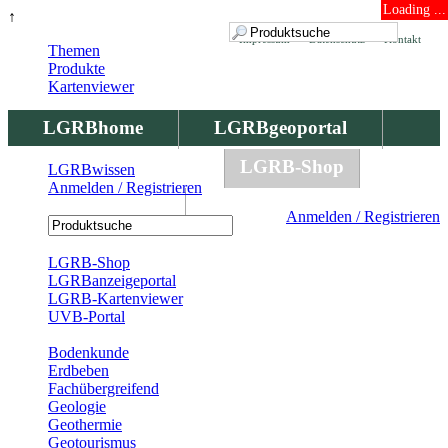
Loading ...
↑
Impressum
Datenschutz
Kontakt
Themen
Produkte
Kartenviewer
LGRBhome
LGRBgeoportal
LGRBbohrungen
LGRB-Shop
LGRBwissen
Anmelden / Registrieren
LGRBwissen
Anmelden / Registrieren
Registrierung
LGRB-Shop
LGRBanzeigeportal
LGRB-Kartenviewer
UVB-Portal
Produkte
Bodenkunde
Erdbeben
Fachübergreifend
Geologie
Geothermie
Geotourismus