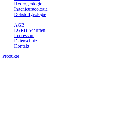
Hydrogeologie
Ingenieurgeologie
Rohstoffgeologie
Service
AGB
LGRB-Schriften
Impressum
Datenschutz
Kontakt
Produkte
Themenübergreifende Produkte
Fachübergreifende Themen und Produkte können mehr als einem
Fachbereich des LGRB zugeordnet werden. Sie sind hier
fachübergreifend zusammengestellt.
Bitte wählen Sie ein Produkt im gewünschten Format aus.
Fachübergreifende Projekte
Sonstiges