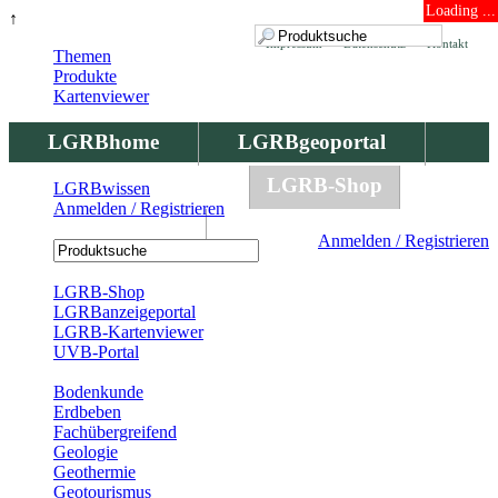
Loading ...
↑
Impressum
Datenschutz
Kontakt
Themen
Produkte
Kartenviewer
LGRBhome
LGRBgeoportal
LGRBbohrungen
LGRB-Shop
LGRBwissen
Anmelden / Registrieren
LGRBwissen
Anmelden / Registrieren
Registrierung
LGRB-Shop
LGRBanzeigeportal
LGRB-Kartenviewer
UVB-Portal
Produkte
Bodenkunde
Erdbeben
Fachübergreifend
Geologie
Geothermie
Geotourismus