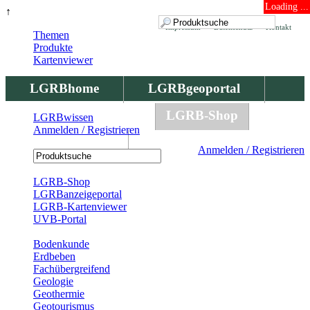
Loading ...
↑
Impressum
Datenschutz
Kontakt
Themen
Produkte
Kartenviewer
LGRBhome
LGRBgeoportal
LGRBbohrungen
LGRB-Shop
LGRBwissen
Anmelden / Registrieren
LGRBwissen
Anmelden / Registrieren
Registrierung
LGRB-Shop
LGRBanzeigeportal
LGRB-Kartenviewer
UVB-Portal
Produkte
Bodenkunde
Erdbeben
Fachübergreifend
Geologie
Geothermie
Geotourismus