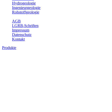
Hydrogeologie
Ingenieurgeologie
Rohstoffgeologie
Service
AGB
LGRB-Schriften
Impressum
Datenschutz
Kontakt
Produkte
Themenübergreifende Produkte
Fachübergreifende Themen und Produkte können mehr als einem
Fachbereich des LGRB zugeordnet werden. Sie sind hier
fachübergreifend zusammengestellt.
Bitte wählen Sie ein Produkt im gewünschten Format aus.
Fachübergreifende Projekte
Sonstiges